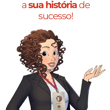
a
sua história
de
sucesso!